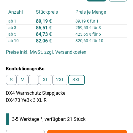
Anzahl
Stückpreis
Preis je Menge
89,19 €
ab
1
89,19 € für 1
86,51 €
ab
3
259,53 € für 3
84,73 €
ab
5
423,65 € für 5
82,06 €
ab
10
820,60 € für 10
Preise inkl. MwSt. zzgl. Versandkosten
auswählen
Konfektionsgröße
S
M
L
XL
2XL
3XL
DX4 Warnschutz Steppjacke
DX473 YeBk 3 XL R
3-5 Werktage *, verfügbar: 21 Stück