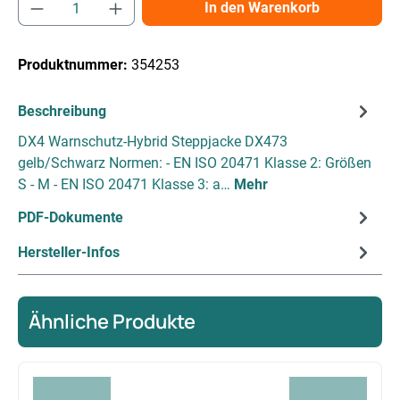
Produkt Anzahl: Gib den gewünschten Wert e
In den Warenkorb
Produktnummer:
354253
Beschreibung
DX4 Warnschutz-Hybrid Steppjacke DX473
gelb/Schwarz Normen: - EN ISO 20471 Klasse 2: Größen
S - M - EN ISO 20471 Klasse 3: a…
Mehr
PDF-Dokumente
Hersteller-Infos
Ähnliche Produkte
Produktgalerie überspringen