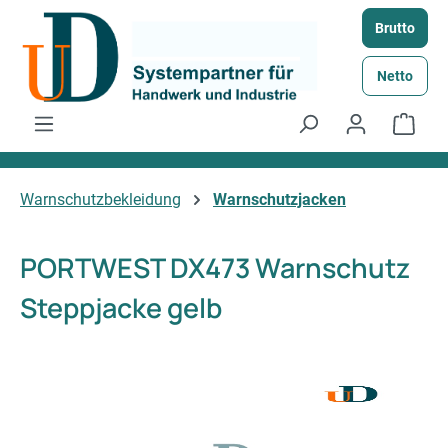
Zum Hauptinhalt springen
Brutto
Netto
Ware
Warnschutzbekleidung
Warnschutzjacken
PORTWEST DX473 Warnschutz
Steppjacke gelb