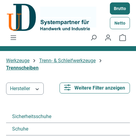
Zum Hauptinhalt springen
Brutto
Netto
Ware
Werkzeuge
Trenn- & Schleifwerkzeuge
Trennscheiben
Weitere Filter anzeigen
Hersteller
Sicherheitsschuhe
Schuhe