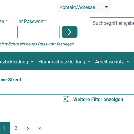
Kontakt/Adresse
sse
*
Ihr Passwort
*
ch möchte ein neues Passwort festlegen.
tzbekleidung
Flammschutzkleidung
Arbeitsschutz
ive Street
Weitere Filter anzeigen
Seite
Seite
1
2