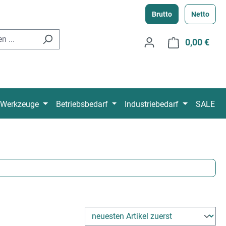
Brutto
Netto
0,00 €
Ware
Werkzeuge
Betriebsbedarf
Industriebedarf
SALE