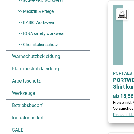
>> active-PRO workwear
>> Medizin & Pflege
>> BASIC Workwear
>> IONA safety workwear
>> Chemikalienschutz
Warnschutzbekleidung
Flammschutzkleidung
PORTWES
PORTWES
Arbeitsschutz
Shirt ku
Werkzeuge
ab 18,56
Preise inkl. 
Betriebsbedarf
Versandkos
Preise inkl
Industriebedarf
SALE