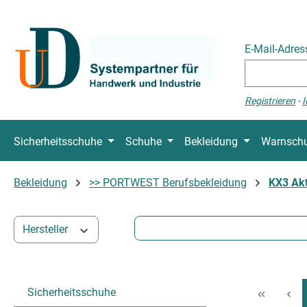
 Hauptinhalt springen
Zur Suche springen
Zur Hauptnavigation springen
E-Mail-Adre
Registrieren
-
I
Sicherheitsschuhe
Schuhe
Bekleidung
Warnschu
Bekleidung
>> PORTWEST Berufsbekleidung
KX3 Akt
Hersteller
Sicherheitsschuhe