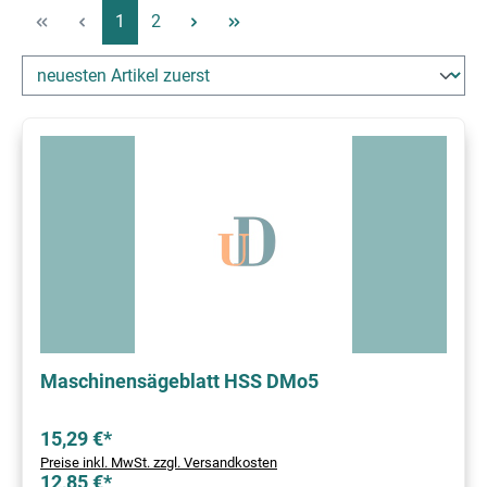
Seite
Seite
1
2
Maschinensägeblatt HSS DMo5
15,29 €*
Preise inkl. MwSt. zzgl. Versandkosten
12,85 €*