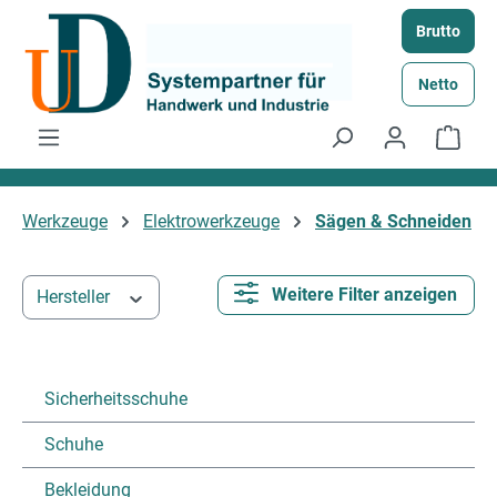
Zum Hauptinhalt springen
Brutto
Netto
Ware
Werkzeuge
Elektrowerkzeuge
Sägen & Schneiden
Weitere Filter anzeigen
Hersteller
Sicherheitsschuhe
Schuhe
Bekleidung