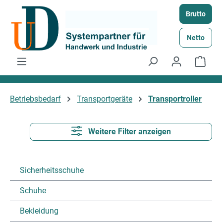
Zum Hauptinhalt springen
Brutto
Netto
Ware
Betriebsbedarf
Transportgeräte
Transportroller
Weitere Filter anzeigen
Sicherheitsschuhe
Schuhe
Bekleidung