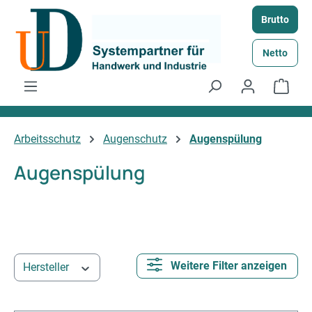
Zum Hauptinhalt springen
Brutto
Netto
Ware
Arbeitsschutz
Augenschutz
Augenspülung
Augenspülung
Weitere Filter anzeigen
Hersteller