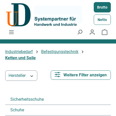
Zum Hauptinhalt springen
Brutto
Netto
Ware
Industriebedarf
Befestigungstechnik
Ketten und Seile
Weitere Filter anzeigen
Hersteller
Sicherheitsschuhe
Schuhe