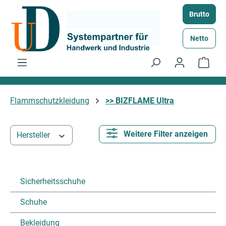
Zum Hauptinhalt springen
Brutto
Netto
Ware
Flammschutzkleidung
>> BIZFLAME Ultra
Weitere Filter anzeigen
Hersteller
Sicherheitsschuhe
Schuhe
Bekleidung