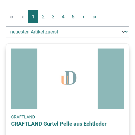
Seite
Seite
Seite
Seite
Seite
1
2
3
4
5
CRAFTLAND
CRAFTLAND Gürtel Pelle aus Echtleder