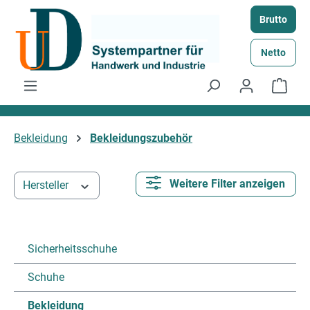
Zum Hauptinhalt springen
Brutto
Netto
Ware
Bekleidung
Bekleidungszubehör
Weitere Filter anzeigen
Hersteller
Sicherheitsschuhe
Schuhe
Bekleidung