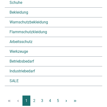
Schuhe
Bekleidung
Warnschutzbekleidung
Flammschutzkleidung
Arbeitsschutz
Werkzeuge
Betriebsbedarf
Industriebedarf
SALE
Seite
Seite
Seite
Seite
Seite
1
2
3
4
5