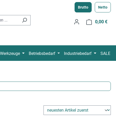
Brutto
Netto
0,00 €
Ware
Werkzeuge
Betriebsbedarf
Industriebedarf
SALE