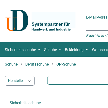
 Hauptinhalt springen
Zur Suche springen
Zur Hauptnavigation springen
E-Mail-Adre
Registrieren
-
I
Sicherheitsschuhe
Schuhe
Bekleidung
Warnschu
Schuhe
Berufsschuhe
OP-Schuhe
Hersteller
Sicherheitsschuhe