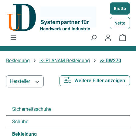
Zum Hauptinhalt springen
Brutto
Netto
Ware
Bekleidung
>> PLANAM Bekleidung
>> BW270
Weitere Filter anzeigen
Hersteller
Sicherheitsschuhe
Schuhe
Bekleidung