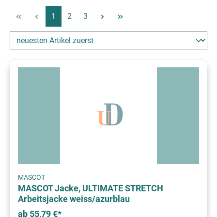
Seite
Seite
Seite
1
2
3
MASCOT
MASCOT Jacke, ULTIMATE STRETCH
Arbeitsjacke weiss/azurblau
ab 55,79 €*