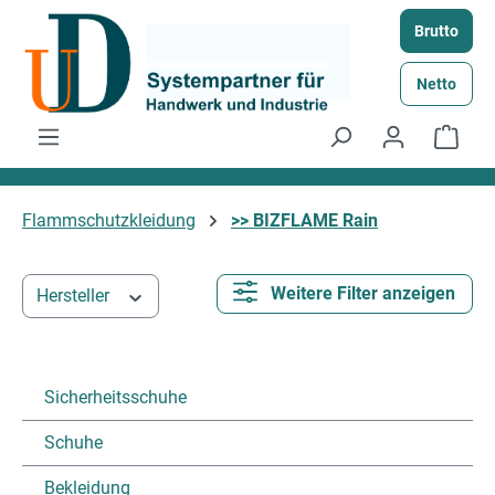
Zum Hauptinhalt springen
Brutto
Netto
Ware
Flammschutzkleidung
>> BIZFLAME Rain
Weitere Filter anzeigen
Hersteller
Sicherheitsschuhe
Schuhe
Bekleidung