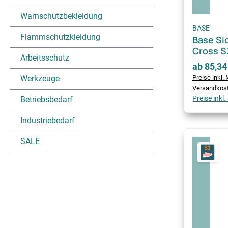
Warnschutzbekleidung
BASE
Flammschutzkleidung
Base Si
Cross S
Arbeitsschutz
ab 85,34
Werkzeuge
Preise inkl. 
Versandkos
Preise inkl
Betriebsbedarf
Industriebedarf
SALE