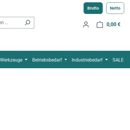
Brutto
Netto
0,00 €
Ware
Werkzeuge
Betriebsbedarf
Industriebedarf
SALE