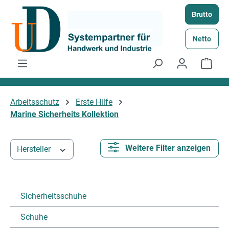
Zum Hauptinhalt springen
Brutto
Netto
Ware
Arbeitsschutz
Erste Hilfe
Marine Sicherheits Kollektion
Weitere Filter anzeigen
Hersteller
Sicherheitsschuhe
Schuhe