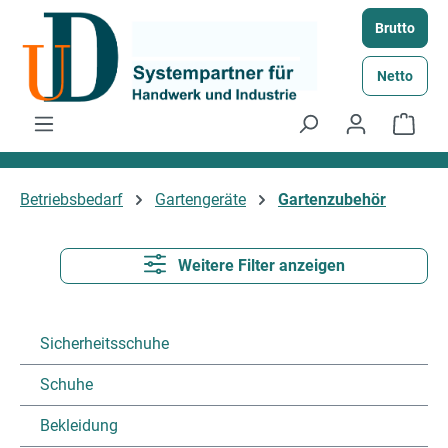
Zum Hauptinhalt springen
Brutto
Netto
Ware
Betriebsbedarf
Gartengeräte
Gartenzubehör
Weitere Filter anzeigen
Sicherheitsschuhe
Schuhe
Bekleidung