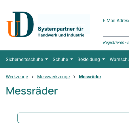
 Hauptinhalt springen
Zur Suche springen
Zur Hauptnavigation springen
E-Mail-Adre
Registrieren
-
I
Sicherheitsschuhe
Schuhe
Bekleidung
Warnschu
Werkzeuge
Messwerkzeuge
Messräder
Messräder