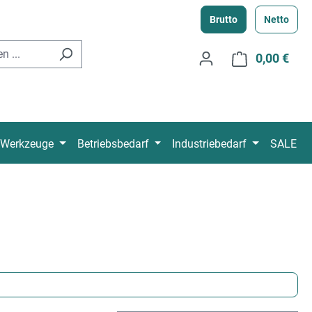
Brutto
Netto
0,00 €
Ware
Werkzeuge
Betriebsbedarf
Industriebedarf
SALE