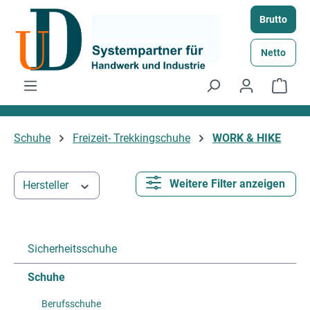
Zum Hauptinhalt springen
Brutto
Netto
Ware
Schuhe
Freizeit- Trekkingschuhe
WORK & HIKE
Weitere Filter anzeigen
Hersteller
Sicherheitsschuhe
Schuhe
Berufsschuhe