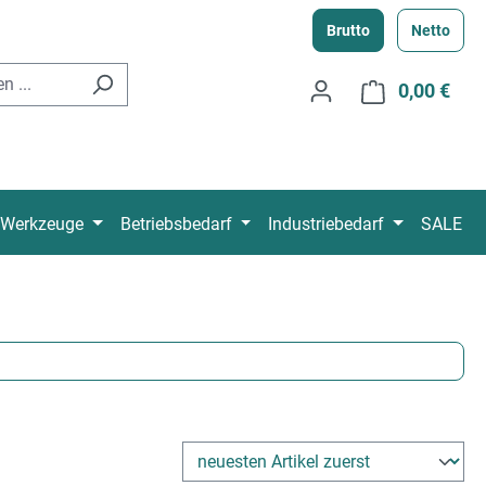
Brutto
Netto
0,00 €
Ware
Werkzeuge
Betriebsbedarf
Industriebedarf
SALE