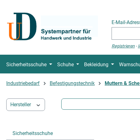
 Hauptinhalt springen
Zur Suche springen
Zur Hauptnavigation springen
E-Mail-Adre
Registrieren
-
I
Sicherheitsschuhe
Schuhe
Bekleidung
Warnschu
Industriebedarf
Befestigungstechnik
Muttern & Sche
Hersteller
Sicherheitsschuhe