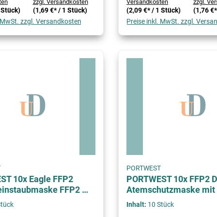
ten
zzgl. Versandkosten
Versandkosten
zzgl. Ve
1 Stück)
(1,69 €* / 1 Stück)
(2,09 €* / 1 Stück)
(1,76 €*
. MwSt. zzgl. Versandkosten
Preise inkl. MwSt. zzgl. Vers
T
PORTWEST
T 10x Eagle FFP2
PORTWEST 10x FFP2 D
Feinstaubmaske FFP2 m
Atemschutzmaske mit 
Stück
Inhalt:
10 Stück