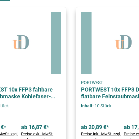
T
PORTWEST
T 10x FFP3 faltbare
PORTWEST 10x FFP3 D
ubmaske Kohlefaser-
flatbare Feinstaubmas
Ventil
Stück
Inhalt:
10 Stück
 €*
ab 16,87 €*
ab 20,89 €*
ab 17,
MwSt. zzgl.
Preise exkl. MwSt.
Preise inkl. MwSt. zzgl.
Preise e