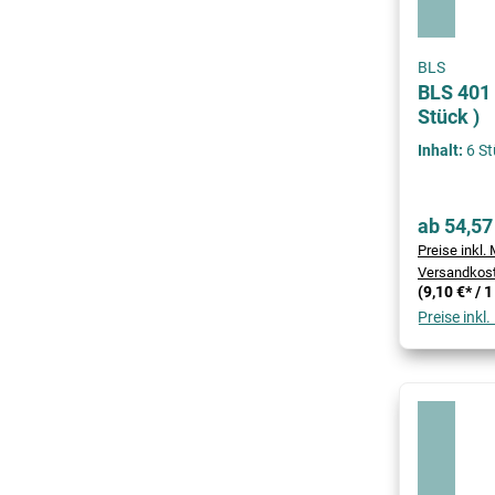
BLS
BLS 401 P
Stück )
Inhalt:
6 S
ab 54,57
Preise inkl. 
Versandkos
(9,10 €* / 
Preise inkl