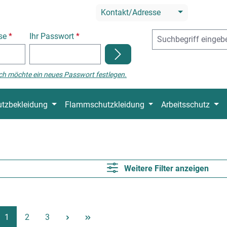
Kontakt/Adresse
sse
*
Ihr Passwort
*
ch möchte ein neues Passwort festlegen.
tzbekleidung
Flammschutzkleidung
Arbeitsschutz
Weitere Filter anzeigen
Seite
Seite
Seite
1
2
3