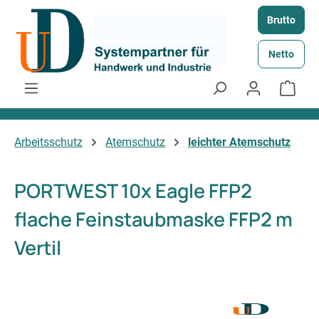
Zum Hauptinhalt springen
Brutto
Netto
Ware
Arbeitsschutz
Atemschutz
leichter Atemschutz
PORTWEST 10x Eagle FFP2
flache Feinstaubmaske FFP2 m
Vertil