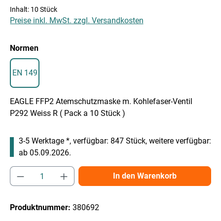
Inhalt:
10 Stück
Preise inkl. MwSt. zzgl. Versandkosten
auswählen
Normen
EN 149
EAGLE FFP2 Atemschutzmaske m. Kohlefaser-Ventil
P292 Weiss R ( Pack a 10 Stück )
3-5 Werktage *, verfügbar: 847 Stück, weitere verfügbar:
ab 05.09.2026.
Produkt Anzahl: Gib den gewünschten Wert e
In den Warenkorb
Produktnummer:
380692