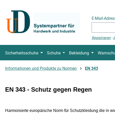
 Hauptinhalt springen
Zur Suche springen
Zur Hauptnavigation springen
E-Mail-Adre
Registrieren
-
I
Sicherheitsschuhe
Schuhe
Bekleidung
Warnschu
Informationen und Produkte zu Normen
EN 343
EN 343 - Schutz gegen Regen
Harmoisierte europäische Norm für Schutzkleidung die in w