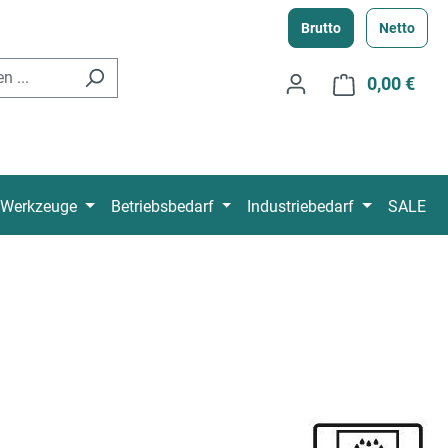
Brutto
Netto
0,00 €
Ware
Werkzeuge
Betriebsbedarf
Industriebedarf
SALE