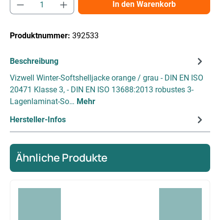
Produkt Anzahl: Gib den gewünschten Wert e
In den Warenkorb
Produktnummer:
392533
Beschreibung
Vizwell Winter-Softshelljacke orange / grau - DIN EN ISO
20471 Klasse 3, - DIN EN ISO 13688:2013 robustes 3-
Lagenlaminat-So…
Mehr
Hersteller-Infos
Ähnliche Produkte
Produktgalerie überspringen