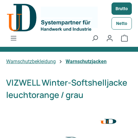
Zum Hauptinhalt springen
Brutto
Netto
Ware
Warnschutzbekleidung
Warnschutzjacken
VIZWELL Winter-Softshelljacke
leuchtorange / grau