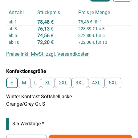
Anzahl
Stückpreis
Preis je Menge
78,48 €
ab
1
78,48 € für 1
76,13 €
ab
3
228,39 € für 3
74,56 €
ab
5
372,80 € für 5
72,20 €
ab
10
722,00 € für 10
Preise inkl. MwSt. zzgl. Versandkosten
auswählen
Konfektionsgröße
S
M
L
XL
2XL
3XL
4XL
5XL
Winter-Kontrast-Softshelljacke
Orange/Grey Gr. S
3-5 Werktage *