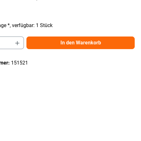
ge *, verfügbar: 1 Stück
Anzahl: Gib den gewünschten Wert ein ode
In den Warenkorb
mer:
151521