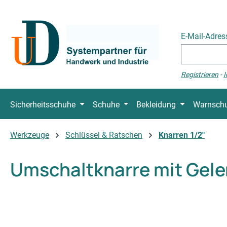
 Hauptinhalt springen
Zur Suche springen
Zur Hauptnavigation springen
E-Mail-Adre
Registrieren
-
I
Sicherheitsschuhe
Schuhe
Bekleidung
Warnschu
Werkzeuge
Schlüssel & Ratschen
Knarren 1/2"
Umschaltknarre mit Gele