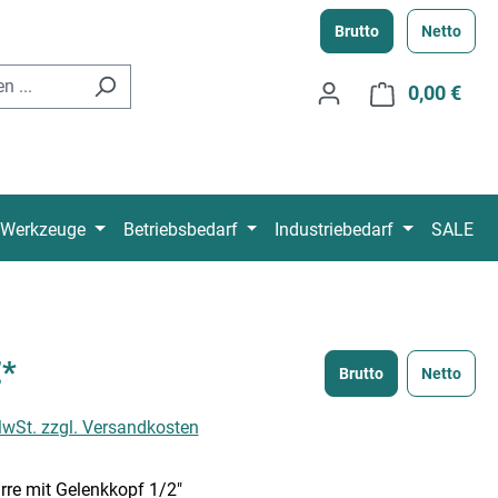
Brutto
Netto
0,00 €
Ware
Werkzeuge
Betriebsbedarf
Industriebedarf
SALE
€*
Brutto
Netto
 MwSt. zzgl. Versandkosten
re mit Gelenkkopf 1/2"