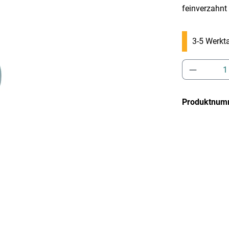
feinverzahnt
3-5 Werkta
Produkt 
Produktnum