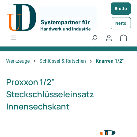
Zum Hauptinhalt springen
Brutto
Netto
Ware
Werkzeuge
Schlüssel & Ratschen
Knarren 1/2"
Proxxon 1/2"
Steckschlüsseleinsatz
Innensechskant