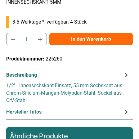
INNENSECHSKANT 5MM
3-5 Werktage *, verfügbar: 4 Stück
Produkt Anzahl: Gib den gewünschten Wert e
In den Warenkorb
Produktnummer:
225260
Beschreibung
1/2'' - Innensechskant-Einsatz, 55 mm Sechskant aus
Chrom-Silicium-Mangan-Molybdän-Stahl. Sockel aus
CrV-Stahl
Hersteller-Infos
Ähnliche Produkte