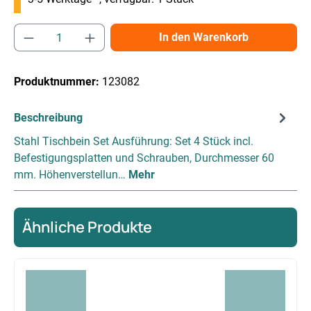
Produkt Anzahl: Gib den gewünschten Wert e
In den Warenkorb
Produktnummer:
123082
Beschreibung
Stahl Tischbein Set Ausführung: Set 4 Stück incl.
Befestigungsplatten und Schrauben, Durchmesser 60
mm. Höhenverstellun…
Mehr
Ähnliche Produkte
Produktgalerie überspringen