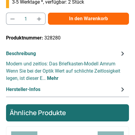
3-5 Werktage *, verfügbar: 2 Stück
Produkt Anzahl: Gib den gewünschten Wert e
In den Warenkorb
Produktnummer:
328280
Beschreibung
Modern und zeitlos: Das Briefkasten-Modell Amrum
Wenn Sie bei der Optik Wert auf schlichte Zeitlosigkeit
legen, ist dieser E…
Mehr
Hersteller-Infos
Ähnliche Produkte
Produktgalerie überspringen