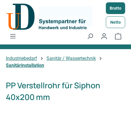
Zum Hauptinhalt springen
Brutto
Netto
Ware
Industriebedarf
Sanitär / Wassertechnik
Sanitärinstallation
PP Verstellrohr für Siphon
40x200 mm