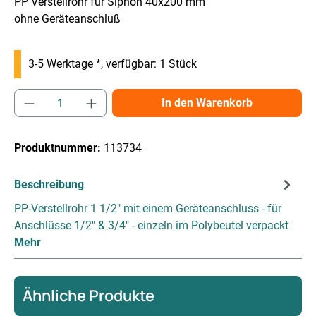
PP Verstellrohr für Siphon 40x200 mm
ohne Geräteanschluß
3-5 Werktage *, verfügbar: 1 Stück
Produkt Anzahl: Gib den gewünschten Wert e
In den Warenkorb
Produktnummer:
113734
Beschreibung
PP-Verstellrohr 1 1/2" mit einem Geräteanschluss - für
Anschlüsse 1/2" & 3/4" - einzeln im Polybeutel verpackt
Mehr
Ähnliche Produkte