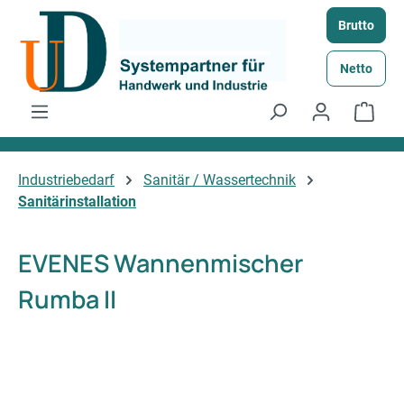
Zum Hauptinhalt springen
Brutto
Netto
Ware
Industriebedarf
Sanitär / Wassertechnik
Sanitärinstallation
EVENES Wannenmischer
Rumba II