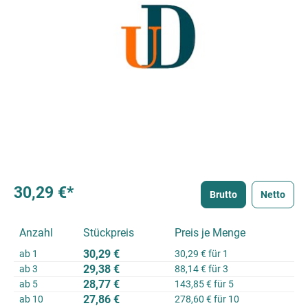
30,29 €*
Brutto
Netto
Anzahl
Stückpreis
Preis je Menge
30,29 €
ab
1
30,29 € für 1
29,38 €
ab
3
88,14 € für 3
28,77 €
ab
5
143,85 € für 5
27,86 €
ab
10
278,60 € für 10