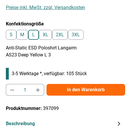
Preise inkl. MwSt. zzgl. Versandkosten
auswählen
Konfektionsgröße
S
M
L
XL
2XL
3XL
Anti-Static ESD Poloshirt Langarm
AS23 Deep Yellow L 3
3-5 Werktage *, verfügbar: 105 Stück
Produkt Anzahl: Gib den gewünschten Wert e
In den Warenkorb
Produktnummer:
397099
Beschreibung