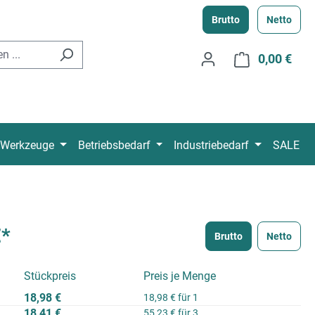
Brutto
Netto
0,00 €
Ware
Werkzeuge
Betriebsbedarf
Industriebedarf
SALE
€*
Brutto
Netto
Stückpreis
Preis je Menge
18,98 €
18,98 € für 1
18,41 €
55,23 € für 3