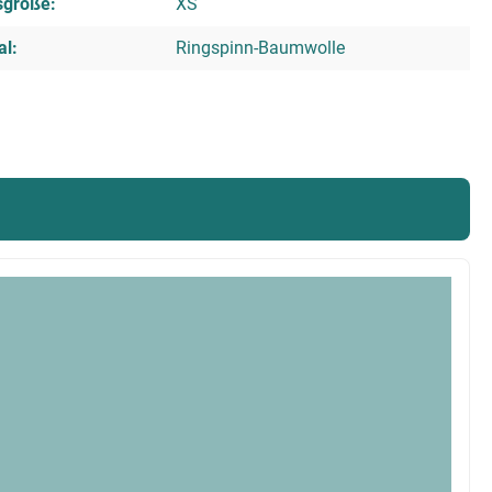
sgröße:
XS
al:
Ringspinn-Baumwolle