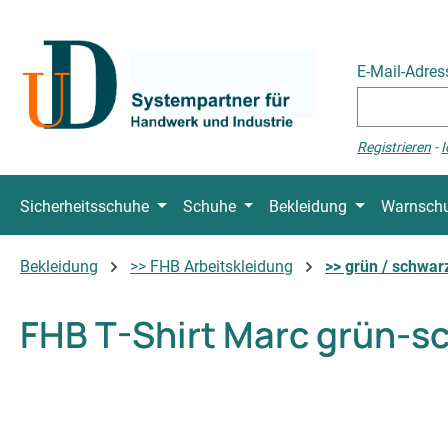
 Hauptinhalt springen
Zur Suche springen
Zur Hauptnavigation springen
E-Mail-Adre
Registrieren
-
I
Sicherheitsschuhe
Schuhe
Bekleidung
Warnschu
Bekleidung
>> FHB Arbeitskleidung
>> grün / schwar
FHB T-Shirt Marc grün-s