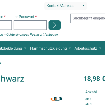
Kontakt/Adresse
sse
*
Ihr Passwort
*
ch möchte ein neues Passwort festlegen.
tzbekleidung
Flammschutzkleidung
Arbeitsschutz
z
chwarz
18,98 
Anzahl
ab
1
ab
3