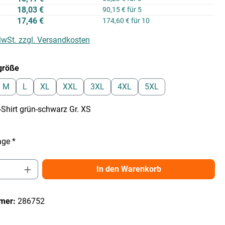
18,03 €
90,15 € für 5
17,46 €
174,60 € für 10
 MwSt. zzgl. Versandkosten
auswählen
größe
M
L
XL
XXL
3XL
4XL
5XL
hirt grün-schwarz Gr. XS
age *
Anzahl: Gib den gewünschten Wert ein ode
In den Warenkorb
mer:
286752