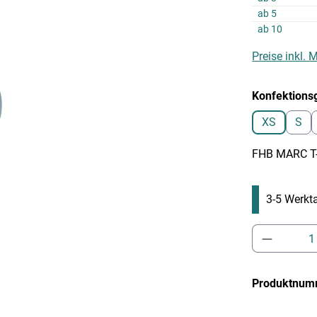
ab
5
ab
10
Preise inkl.
Konfektions
XS
S
FHB MARC T-S
3-5 Werkt
Produkt 
Produktnum