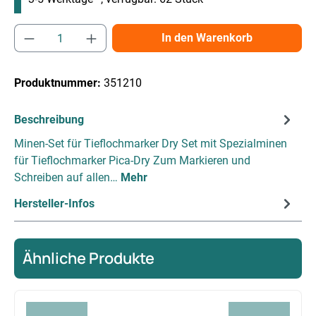
Produkt Anzahl: Gib den gewünschten Wert e
In den Warenkorb
Produktnummer:
351210
Beschreibung
Minen-Set für Tieflochmarker Dry Set mit Spezialminen
für Tieflochmarker Pica-Dry Zum Markieren und
Schreiben auf allen…
Mehr
Hersteller-Infos
Ähnliche Produkte
Produktgalerie überspringen