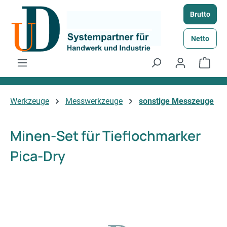
Zum Hauptinhalt springen
Brutto
Netto
Ware
Werkzeuge
Messwerkzeuge
sonstige Messzeuge
Minen-Set für Tieflochmarker
Pica-Dry