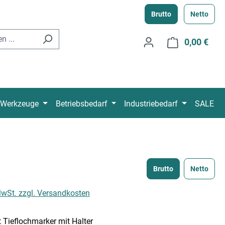
Brutto
Netto
0,00 €
Ware
Werkzeuge
Betriebsbedarf
Industriebedarf
SALE
Brutto
Netto
 MwSt. zzgl. Versandkosten
t Tieflochmarker mit Halter