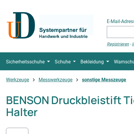
 Hauptinhalt springen
Zur Suche springen
Zur Hauptnavigation springen
E-Mail-Adre
Registrieren
-
I
Sicherheitsschuhe
Schuhe
Bekleidung
Warnschu
Werkzeuge
Messwerkzeuge
sonstige Messzeuge
BENSON Druckbleistift T
Halter