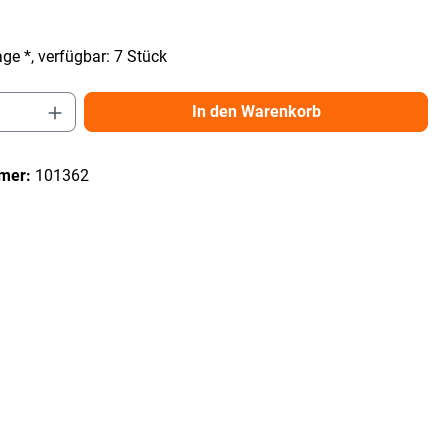
ge *, verfügbar: 7 Stück
Anzahl: Gib den gewünschten Wert ein ode
In den Warenkorb
mer:
101362