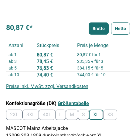
80,87 €*
Brutto
Netto
Anzahl
Stückpreis
Preis je Menge
80,87 €
ab
1
80,87 € für 1
78,45 €
ab
3
235,35 € für 3
76,83 €
ab
5
384,15 € für 5
74,40 €
ab
10
744,00 € für 10
Preise inkl. MwSt. zzgl. Versandkosten
auswählen
Konfektionsgröße (DK)
Größentabelle
2XL
3XL
4XL
L
M
S
XL
XS
(Diese Option ist zurzeit nicht verfügbar.)
(Diese Option ist zurzeit nicht verfügbar.)
(Diese Option ist zurzeit nicht verfügbar.)
(Diese Option ist zurzeit nicht verfügbar.
(Diese Option ist zurzeit nicht verf
(Diese Option ist zurzeit nic
(Diese Option ist zurz
(Diese Option 
MASCOT Mainz Arbeitsjacke
12009-203-1809 dunkelanthrazit/schwarz XL