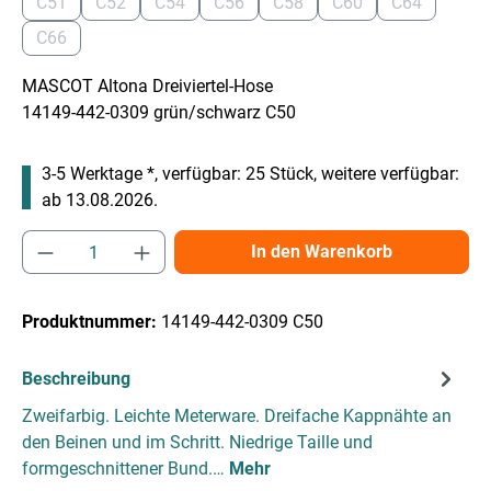
C51
C52
C54
C56
C58
C60
C64
(Diese Option ist zurzeit nicht verfügbar.)
(Diese Option ist zurzeit nicht verfügbar.)
(Diese Option ist zurzeit nicht verfügbar.)
(Diese Option ist zurzeit nicht verfügbar
(Diese Option ist zurzeit nicht
(Diese Option ist zurz
(Diese Option
C66
(Diese Option ist zurzeit nicht verfügbar.)
MASCOT Altona Dreiviertel-Hose
14149-442-0309 grün/schwarz C50
3-5 Werktage *, verfügbar: 25 Stück, weitere verfügbar:
ab 13.08.2026.
Produkt Anzahl: Gib den gewünschten Wert e
In den Warenkorb
Produktnummer:
14149-442-0309 C50
Beschreibung
Zweifarbig. Leichte Meterware. Dreifache Kappnähte an
den Beinen und im Schritt. Niedrige Taille und
formgeschnittener Bund.…
Mehr