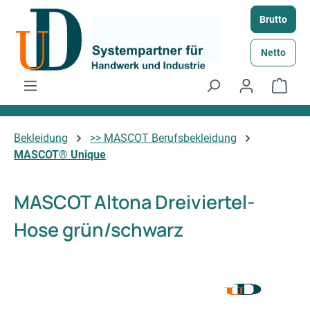
Zum Hauptinhalt springen
Brutto
Netto
Ware
Bekleidung
>> MASCOT Berufsbekleidung
MASCOT® Unique
MASCOT Altona Dreiviertel-
Hose grün/schwarz