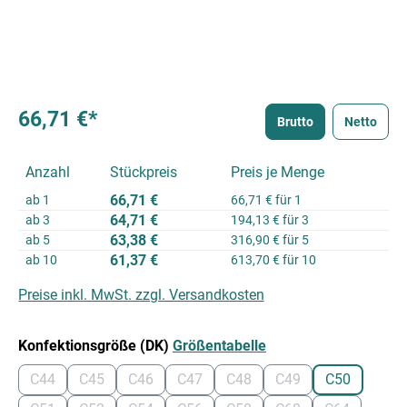
66,71 €*
Brutto
Netto
Anzahl
Stückpreis
Preis je Menge
66,71 €
ab
1
66,71 € für 1
64,71 €
ab
3
194,13 € für 3
63,38 €
ab
5
316,90 € für 5
61,37 €
ab
10
613,70 € für 10
Preise inkl. MwSt. zzgl. Versandkosten
auswählen
Konfektionsgröße (DK)
Größentabelle
C44
C45
C46
C47
C48
C49
C50
(Diese Option ist zurzeit nicht verfügbar.)
(Diese Option ist zurzeit nicht verfügbar.)
(Diese Option ist zurzeit nicht verfügbar.)
(Diese Option ist zurzeit nicht verfügbar
(Diese Option ist zurzeit nicht
(Diese Option ist zurz
(Diese Option