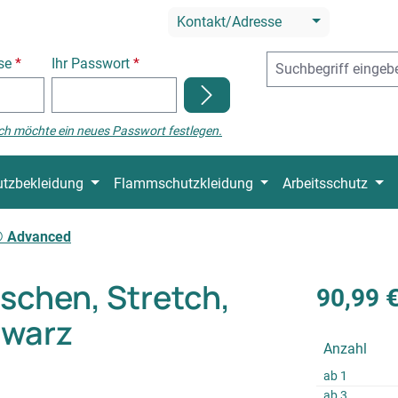
Kontakt/Adresse
sse
*
Ihr Passwort
*
ch möchte ein neues Passwort festlegen.
tzbekleidung
Flammschutzkleidung
Arbeitsschutz
 Advanced
chen, Stretch,
90,99 
hwarz
Anzahl
ab
1
ab
3