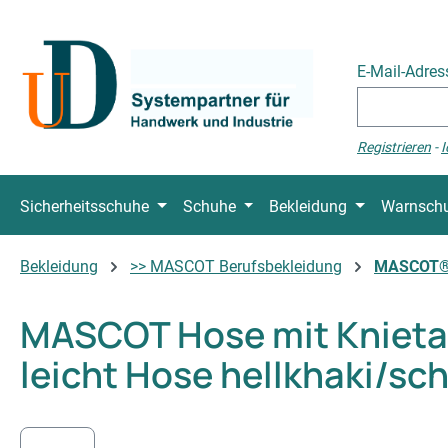
 Hauptinhalt springen
Zur Suche springen
Zur Hauptnavigation springen
E-Mail-Adre
Registrieren
-
I
Sicherheitsschuhe
Schuhe
Bekleidung
Warnschu
Bekleidung
>> MASCOT Berufsbekleidung
MASCOT®
MASCOT Hose mit Knietas
leicht Hose hellkhaki/sc