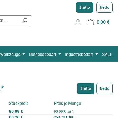
Brutto
Netto
0,00 €
Ware
Werkzeuge
Betriebsbedarf
Industriebedarf
SALE
€*
Brutto
Netto
Stückpreis
Preis je Menge
90,99 €
90,99 € für 1
88,26 €
264,78 € für 3