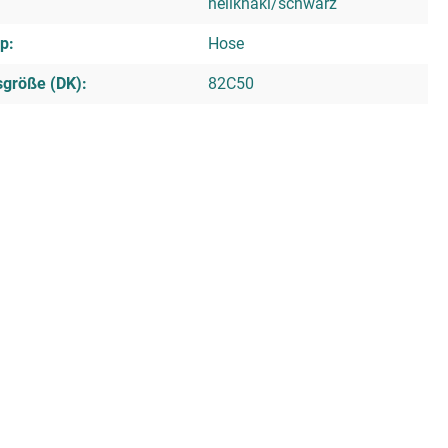
hellkhaki/schwarz
p:
Hose
sgröße (DK):
82C50