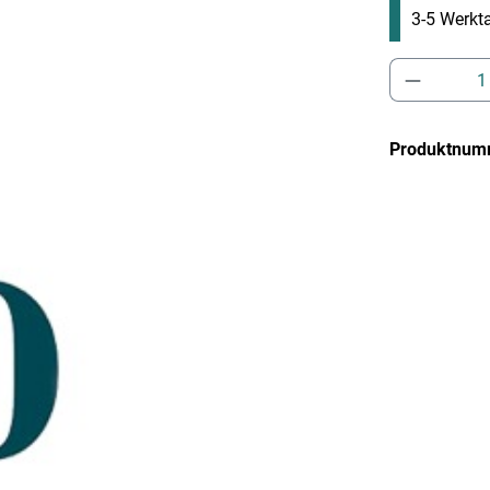
3-5 Werkta
Produkt 
Produktnum