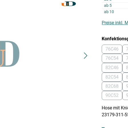
ab
5
ab
10
Preise inkl.
Konfektions
76C46
(Diese Op
76C54
(Diese Op
82C46
(Diese Op
82C54
(Diese Op
82C68
(Diese Op
90C52
(Diese Op
Hose mit Knie
23179-311-5