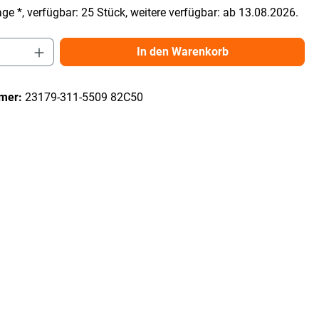
ge *, verfügbar: 25 Stück, weitere verfügbar: ab 13.08.2026.
Anzahl: Gib den gewünschten Wert ein ode
In den Warenkorb
mer:
23179-311-5509 82C50