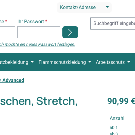
Kontakt/Adresse
sse
*
Ihr Passwort
*
ch möchte ein neues Passwort festlegen.
tzbekleidung
Flammschutzkleidung
Arbeitsschutz
 Advanced
chen, Stretch,
90,99 
Anzahl
ab
1
ab
3