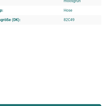
moosgrün
p:
Hose
sgröße (DK):
82C49