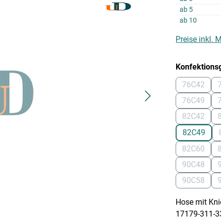
ab
5
ab
10
Preise inkl.
Konfektions
76C42
(Diese Op
76C49
(Diese Op
82C42
(Diese Op
82C49
(Diese Op
82C60
(Diese Op
90C48
(Diese Op
90C58
(Diese Op
Hose mit Knie
17179-311-3