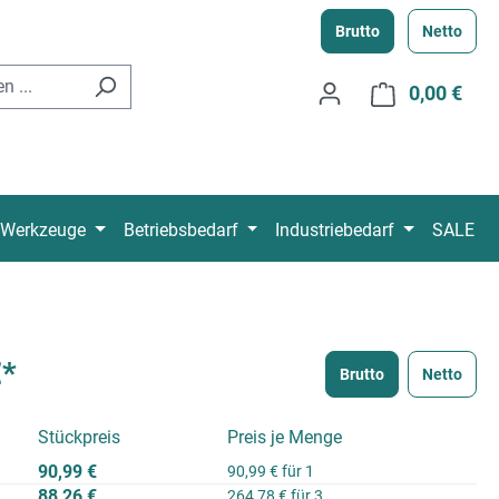
Brutto
Netto
0,00 €
Ware
Werkzeuge
Betriebsbedarf
Industriebedarf
SALE
€*
Brutto
Netto
Stückpreis
Preis je Menge
90,99 €
90,99 € für 1
88,26 €
264,78 € für 3