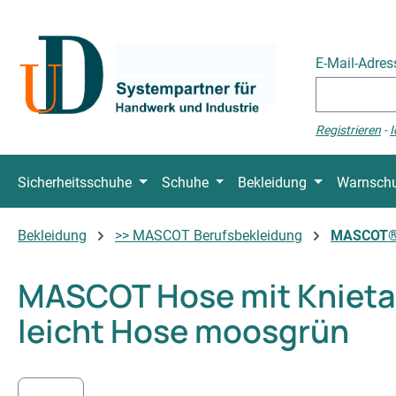
 Hauptinhalt springen
Zur Suche springen
Zur Hauptnavigation springen
E-Mail-Adre
Registrieren
-
I
Sicherheitsschuhe
Schuhe
Bekleidung
Warnschu
Bekleidung
>> MASCOT Berufsbekleidung
MASCOT®
MASCOT Hose mit Knietas
leicht Hose moosgrün