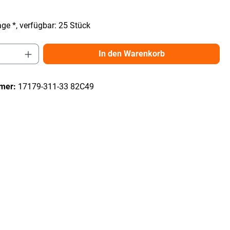
ge *, verfügbar: 25 Stück
Anzahl: Gib den gewünschten Wert ein ode
In den Warenkorb
mer:
17179-311-33 82C49