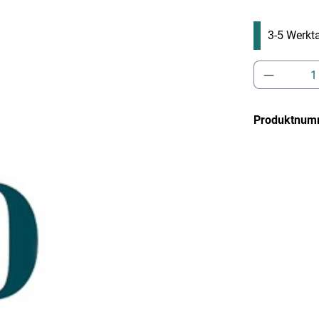
3-5 Werkta
Produkt 
Produktnum