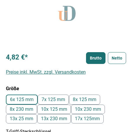
4,82 €*
Brutto
Netto
Preise inkl. MwSt. zzgl. Versandkosten
auswählen
Größe
6x 125 mm
7x 125 mm
8x 125 mm
8x 230 mm
10x 125 mm
10x 230 mm
13x 25 mm
13x 230 mm
17x 125mm
T-Griff-Steckschlüssel