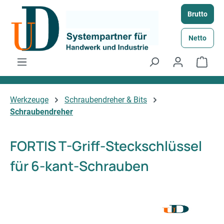
Zum Hauptinhalt springen
Brutto
Netto
Ware
Werkzeuge
Schraubendreher & Bits
Schraubendreher
FORTIS T-Griff-Steckschlüssel
für 6-kant-Schrauben