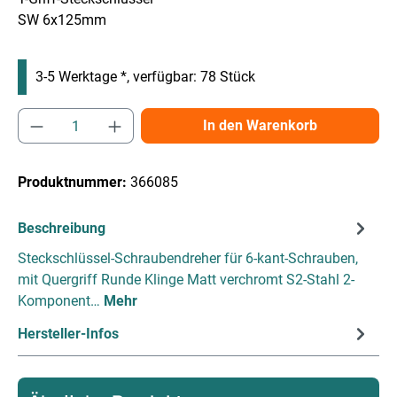
SW 6x125mm
3-5 Werktage *, verfügbar: 78 Stück
Produkt Anzahl: Gib den gewünschten Wert e
In den Warenkorb
Produktnummer:
366085
Beschreibung
Steckschlüssel-Schraubendreher für 6-kant-Schrauben,
mit Quergriff Runde Klinge Matt verchromt S2-Stahl 2-
Komponent…
Mehr
Hersteller-Infos