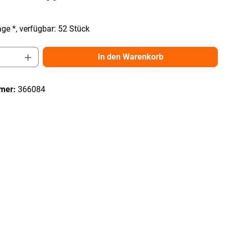
ge *, verfügbar: 52 Stück
Anzahl: Gib den gewünschten Wert ein ode
In den Warenkorb
mer:
366084