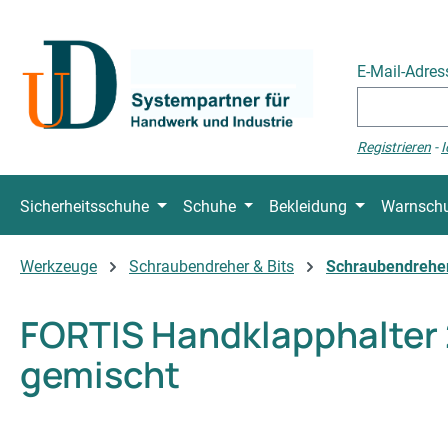
 Hauptinhalt springen
Zur Suche springen
Zur Hauptnavigation springen
E-Mail-Adre
Registrieren
-
I
Sicherheitsschuhe
Schuhe
Bekleidung
Warnschu
Werkzeuge
Schraubendreher & Bits
Schraubendrehe
FORTIS Handklapphalter 2
gemischt