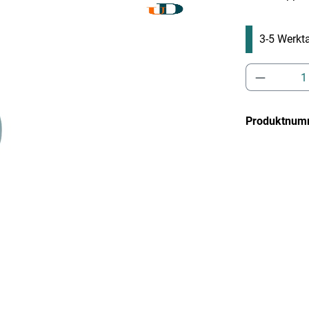
3-5 Werkta
Produkt 
Produktnum