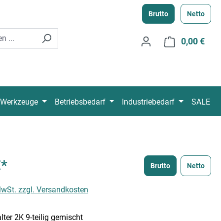
Brutto
Netto
0,00 €
Ware
Werkzeuge
Betriebsbedarf
Industriebedarf
SALE
€*
Brutto
Netto
 MwSt. zzgl. Versandkosten
ter 2K 9-teilig gemischt