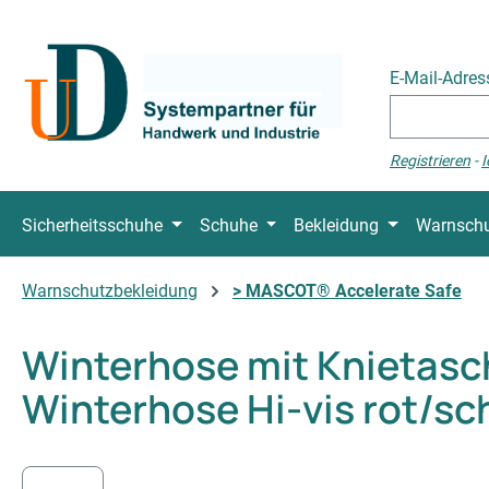
 Hauptinhalt springen
Zur Suche springen
Zur Hauptnavigation springen
E-Mail-Adre
Registrieren
-
I
Sicherheitsschuhe
Schuhe
Bekleidung
Warnschu
Warnschutzbekleidung
> MASCOT® Accelerate Safe
Winterhose mit Knietas
Winterhose Hi-vis rot/s