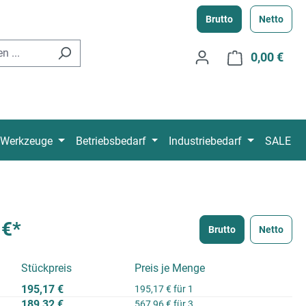
Brutto
Netto
0,00 €
Ware
Werkzeuge
Betriebsbedarf
Industriebedarf
SALE
 €*
Brutto
Netto
Stückpreis
Preis je Menge
195,17 €
195,17 € für 1
189,32 €
567,96 € für 3