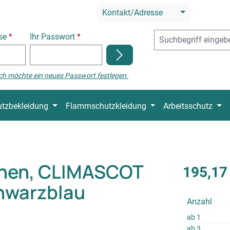
Kontakt/Adresse
sse
*
Ihr Passwort
*
ch möchte ein neues Passwort festlegen.
tzbekleidung
Flammschutzkleidung
Arbeitsschutz
chen, CLIMASCOT
195,17
chwarzblau
Anzahl
ab
1
ab
3