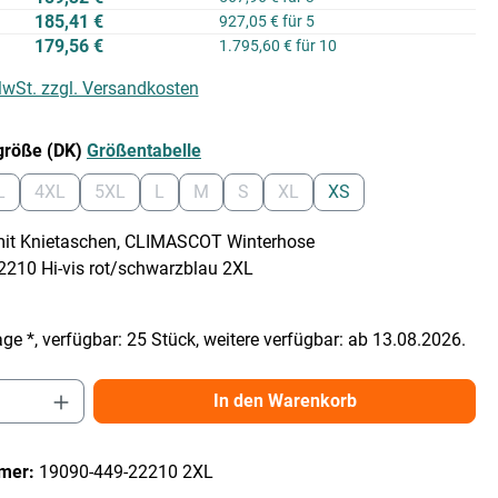
185,41 €
927,05 € für 5
179,56 €
1.795,60 € für 10
 MwSt. zzgl. Versandkosten
auswählen
größe (DK)
Größentabelle
L
4XL
5XL
L
M
S
XL
XS
on ist zurzeit nicht verfügbar.)
Diese Option ist zurzeit nicht verfügbar.)
(Diese Option ist zurzeit nicht verfügbar.)
(Diese Option ist zurzeit nicht verfügbar.)
(Diese Option ist zurzeit nicht verfügbar.)
(Diese Option ist zurzeit nicht verfügbar.)
(Diese Option ist zurzeit nicht verfügb
(Diese Option ist zurzeit nicht 
mit Knietaschen, CLIMASCOT Winterhose
210 Hi-vis rot/schwarzblau 2XL
ge *, verfügbar: 25 Stück, weitere verfügbar: ab 13.08.2026.
Anzahl: Gib den gewünschten Wert ein ode
In den Warenkorb
mer:
19090-449-22210 2XL