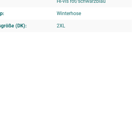
Hi-vis rot/schwarzblau
p:
Winterhose
sgröße (DK):
2XL