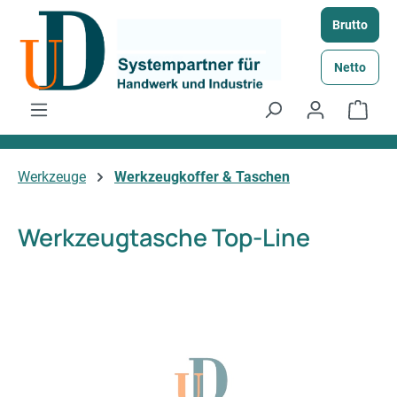
Zum Hauptinhalt springen
Brutto
Netto
Ware
Werkzeuge
Werkzeugkoffer & Taschen
Werkzeugtasche Top-Line