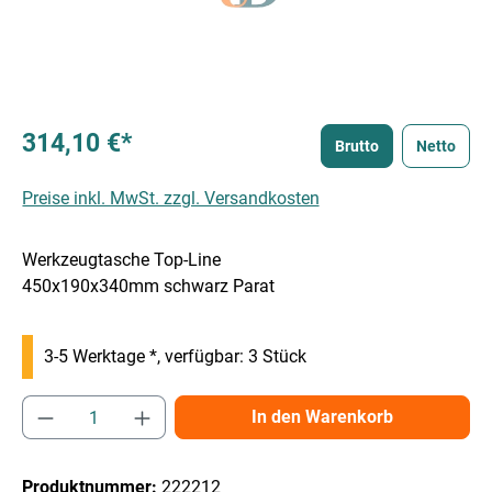
314,10 €*
Brutto
Netto
Preise inkl. MwSt. zzgl. Versandkosten
Werkzeugtasche Top-Line
450x190x340mm schwarz Parat
3-5 Werktage *, verfügbar: 3 Stück
Produkt Anzahl: Gib den gewünschten Wert e
In den Warenkorb
Produktnummer:
222212