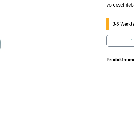
vorgeschrieb
3-5 Werkta
Produkt 
Produktnum