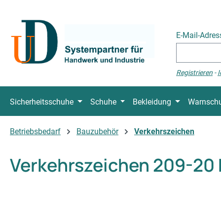
 Hauptinhalt springen
Zur Suche springen
Zur Hauptnavigation springen
E-Mail-Adre
Registrieren
-
I
Sicherheitsschuhe
Schuhe
Bekleidung
Warnschu
Betriebsbedarf
Bauzubehör
Verkehrszeichen
Verkehrszeichen 209-2