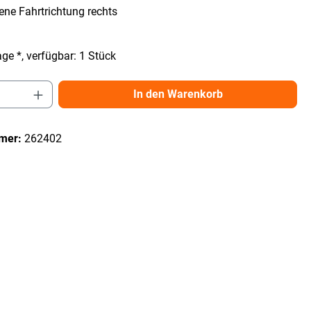
ene Fahrtrichtung rechts
ge *, verfügbar: 1 Stück
Anzahl: Gib den gewünschten Wert ein ode
In den Warenkorb
mer:
262402