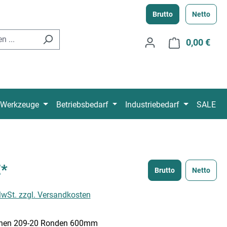
Brutto
Netto
0,00 €
Ware
Werkzeuge
Betriebsbedarf
Industriebedarf
SALE
€*
Brutto
Netto
 MwSt. zzgl. Versandkosten
chen 209-20 Ronden 600mm