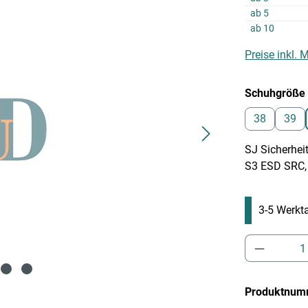
ab
5
ab
10
Preise inkl.
Schuhgröße
38
39
SJ Sicherhe
S3 ESD SRC, M
3-5 Werkta
Produkt 
Produktnum