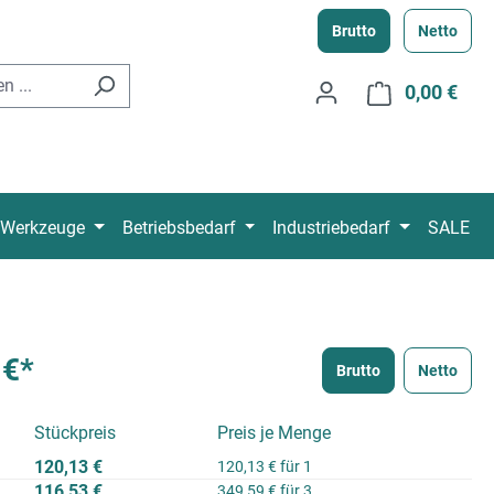
Brutto
Netto
0,00 €
Ware
Werkzeuge
Betriebsbedarf
Industriebedarf
SALE
 €*
Brutto
Netto
Stückpreis
Preis je Menge
120,13 €
120,13 € für 1
116,53 €
349,59 € für 3