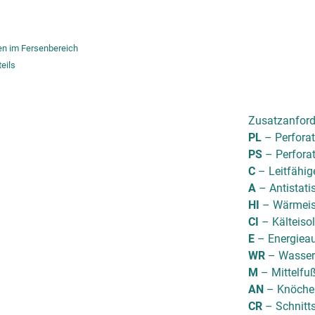
en im Fersenbereich
eils
Zusatzanford
PL
– Perforat
PS
– Perforat
C
– Leitfähi
A
– Antistat
HI
– Wärmeis
CI
– Kälteiso
E
– Energiea
WR
– Wasserd
M
– Mittelfu
AN
– Knöche
CR
– Schnitt