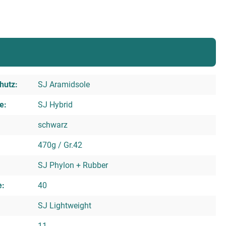
hutz:
SJ Aramidsole
e:
SJ Hybrid
schwarz
470g / Gr.42
SJ Phylon + Rubber
e:
40
SJ Lightweight
11