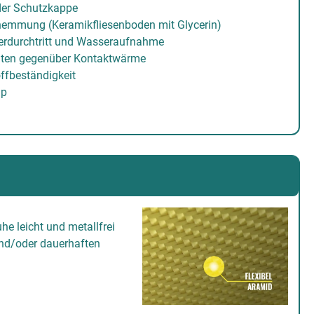
der Schutzkappe
emmung (Keramikfliesenboden mit Glycerin)
rdurchtritt und Wasseraufnahme
lten gegenüber Kontaktwärme
ffbeständigkeit
ip
he leicht und metallfrei
und/oder dauerhaften