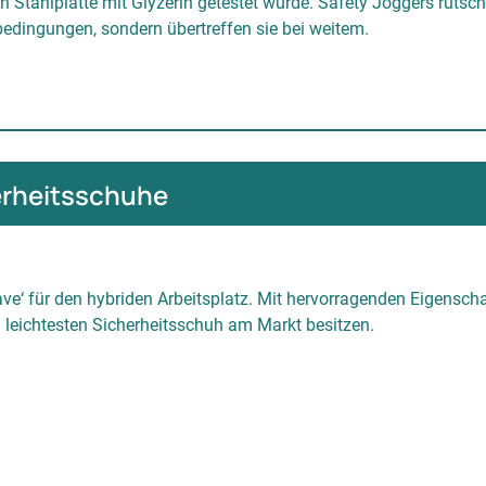
en Stahlplatte mit Glyzerin getestet wurde. Safety Joggers ruts
lbedingungen, sondern übertreffen sie bei weitem.
herheitsschuhe
ave‘ für den hybriden Arbeitsplatz. Mit hervorragenden Eigensch
leichtesten Sicherheitsschuh am Markt besitzen.