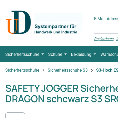
 Hauptinhalt springen
Zur Suche springen
Zur Hauptnavigation springen
E-Mail-Adre
Registrieren
-
I
Sicherheitsschuhe
Schuhe
Bekleidung
Warnschu
Sicherheitsschuhe
Sicherheitsschuhe S3
S3-Hoch E
SAFETY JOGGER Sicherh
DRAGON schcwarz S3 SR