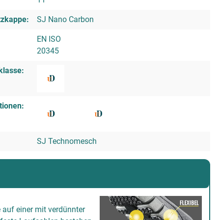
tzkappe:
SJ Nano Carbon
EN ISO
20345
klasse:
tionen:
SJ Technomesch
 auf einer mit verdünnter