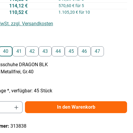
114,12 €
570,60 € für 5
110,52 €
1.105,20 € für 10
 MwSt. zzgl. Versandkosten
auswählen
40
41
42
43
44
45
46
47
itsschuhe DRAGON BLK
etallfrei, Gr.40
ge *, verfügbar: 45 Stück
Anzahl: Gib den gewünschten Wert ein ode
In den Warenkorb
mer:
313838