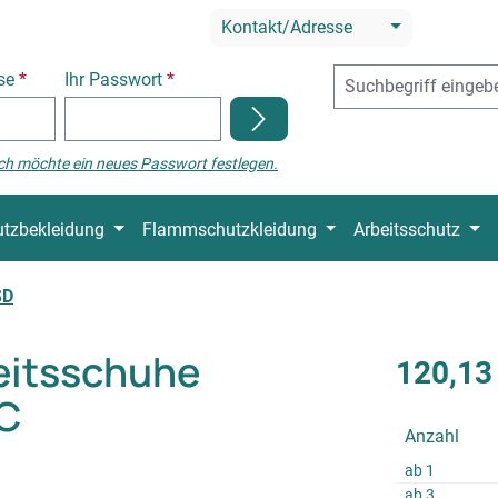
Kontakt/Adresse
sse
*
Ihr Passwort
*
ch möchte ein neues Passwort festlegen.
tzbekleidung
Flammschutzkleidung
Arbeitsschutz
SD
eitsschuhe
120,13
C
Anzahl
ab
1
ab
3