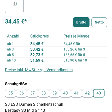
34,45 €*
Brutto
Netto
Anzahl
Stückpreis
Preis je Menge
34,45 €
ab
1
34,45 € für 1
33,42 €
ab
3
100,26 € für 3
32,73 €
ab
5
163,65 € für 5
31,69 €
ab
10
316,90 € für 10
Preise inkl. MwSt. zzgl. Versandkosten
auswählen
Schuhgröße
35
36
37
38
39
40
41
42
43
SJ ESD Damen Sicherheitsschuh
Bestlady S3 Mid Gr. 43