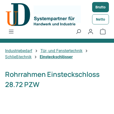
Zum Hauptinhalt springen
Brutto
Netto
Ware
Industriebedarf
Tür- und Fenstertechnik
Schließtechnik
Einsteckschlösser
Rohrrahmen Einsteckschloss
28.72 PZW