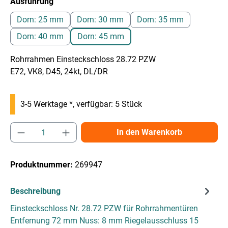
auswählen
Ausführung
Dorn: 25 mm
Dorn: 30 mm
Dorn: 35 mm
Dorn: 40 mm
Dorn: 45 mm
Rohrrahmen Einsteckschloss 28.72 PZW
E72, VK8, D45, 24kt, DL/DR
3-5 Werktage *, verfügbar: 5 Stück
Produkt Anzahl: Gib den gewünschten Wert e
In den Warenkorb
Produktnummer:
269947
Beschreibung
Einsteckschloss Nr. 28.72 PZW für Rohrrahmentüren
Entfernung 72 mm Nuss: 8 mm Riegelausschluss 15