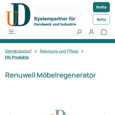
Zum Hauptinhalt springen
Brutto
Netto
Ware
Betriebsbedarf
Reinigung und Pflege
HG Produkte
Renuwell Möbelregenerator