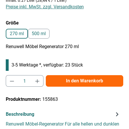
Inhalt:
0.27 Liter
(28,44 € / 1 Liter)
Preise inkl. MwSt. zzgl. Versandkosten
auswählen
Größe
270 ml
500 ml
Renuwell Möbel Regenerator 270 ml
3-5 Werktage *, verfügbar: 23 Stück
Produkt Anzahl: Gib den gewünschten Wert e
In den Warenkorb
Produktnummer:
155863
Beschreibung
Renuwell Möbel-Regenerator Für alle hellen und dunklen