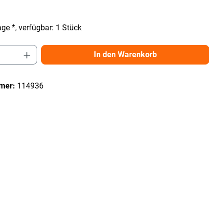
ge *, verfügbar: 1 Stück
Anzahl: Gib den gewünschten Wert ein ode
In den Warenkorb
mer:
114936