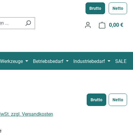
Brutto
Netto
0,00 €
Ware
Werkzeuge
Betriebsbedarf
Industriebedarf
SALE
Brutto
Netto
 MwSt. zzgl. Versandkosten
e