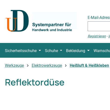
 Hauptinhalt springen
Zur Suche springen
Zur Hauptnavigation springen
E-Mail-Adre
Registrieren
-
I
Sicherheitsschuhe
Schuhe
Bekleidung
Warnschu
Werkzeuge
Elektrowerkzeuge
Heißluft & Heißkleben
Reflektordüse