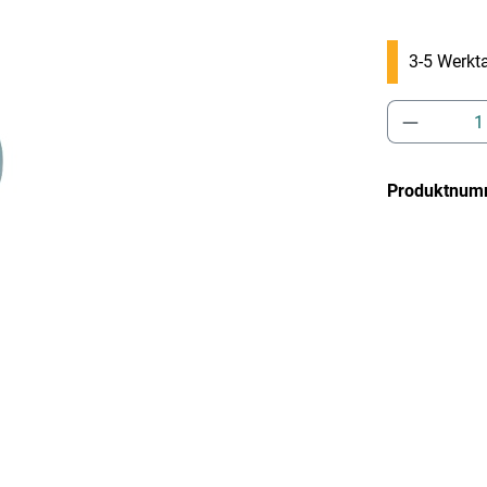
3-5 Werkta
Produkt 
Produktnum