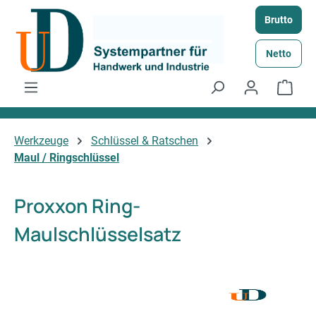
Zum Hauptinhalt springen
Brutto
Netto
Ware
Werkzeuge
Schlüssel & Ratschen
Maul / Ringschlüssel
Proxxon Ring-
Maulschlüsselsatz