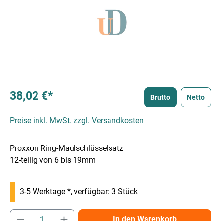
38,02 €*
Brutto
Netto
Preise inkl. MwSt. zzgl. Versandkosten
Proxxon Ring-Maulschlüsselsatz
12-teilig von 6 bis 19mm
3-5 Werktage *, verfügbar: 3 Stück
Produkt Anzahl: Gib den gewünschten Wert e
In den Warenkorb