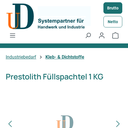
Zum Hauptinhalt springen
Brutto
Netto
Ware
Industriebedarf
Kleb- & Dichtstoffe
Prestolith Füllspachtel 1 KG