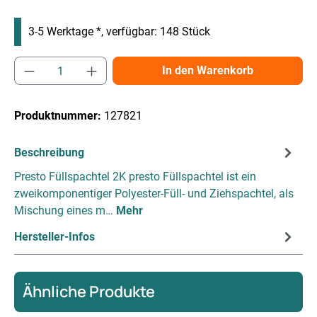
3-5 Werktage *, verfügbar: 148 Stück
Produkt Anzahl: Gib den gewünschten Wert e
In den Warenkorb
Produktnummer:
127821
Beschreibung
Presto Füllspachtel 2K presto Füllspachtel ist ein
zweikomponentiger Polyester-Füll- und Ziehspachtel, als
Mischung eines m…
Mehr
Hersteller-Infos
Ähnliche Produkte